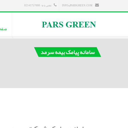
INFO@PARSGREEN.COM
تماس با ما : 02141757000
صفح
سامانه پیامک بیمه سرمد