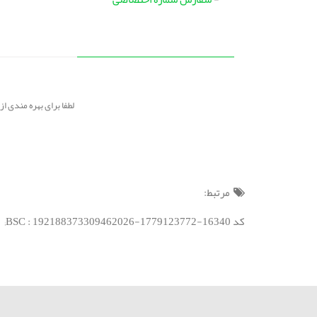
لطفا برای بهره مندی از امکانات سامان
مرتبط:
کد BSC : 192188373309462026-1779123772-16340;