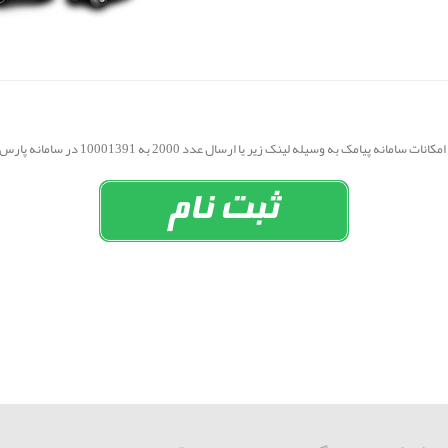
ه پیامک به وسیله لینک زیر یا ارسال عدد 2000 به 10001391 در سامانه پارس گرین ثبت نام نمایید.