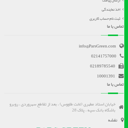
ارسال پیامک
اخذ نمایندگی
ثبت نام حساب کاربری
تماس با ما
info@ParsGreen.com
02141757000
02189785540
10001391
تماس با ما
خیابان استاد مطهری (تخت طاووس) ، بعد از تقاطع سهروردی ، روبرو
باشگاه بانک سپه ، پلاک 28
نقشه