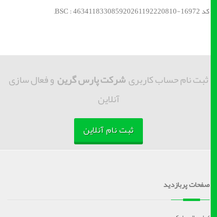
کد BSC : 463411833085920261192220810-16972;
ثبت نام حساب کاربری
شرکت پارس گرین
و فعال سازی
آنلاین
ثبت نام آنلاین
صفحات پربازدید