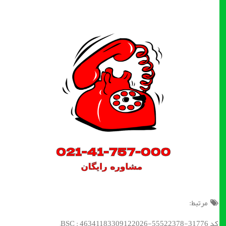
مرتبط:
کد BSC : 46341183309122026-55522378-31776;