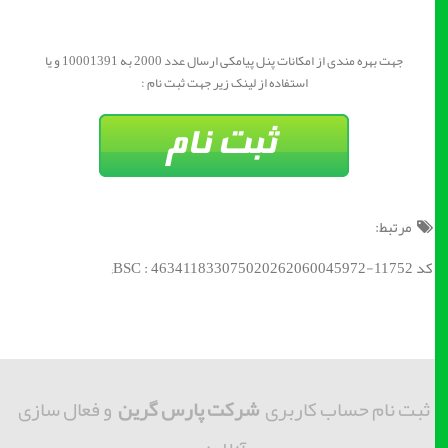
جهت بهره مندی از امکانات پنل پیامکی ارسال عدد 2000 به 10001391 و یا
استفاده از لینک زیر جهت ثبت نام :
مرتبط:
کد BSC : 463411833075020262060045972-11752;
ثبت نام حساب کاربری
شرکت پارس گرین
و فعال سازی