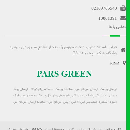
02189785540
10001391
تماس با ما
خیابان استاد مطهری (تخت طاووس) ، بعد از تقاطع سهروردی ، روبرو
باشگاه بانک سپه ، پلاک 28
نقشه
ارسال پیامک – ارسال اس ام اس - سامانه پیامک – سامانه پیام کوتاه - ارسال پیام
صوتی – نمایندگی پیامک – نمایندگی پیام صوتی - ارسال پیامک به محدوده – پیامک
انبوه - شماره اختصاصی اس ام اس - پنل اس ام اس - سامانه ارسال اس ام اس
کلیه حقوق نزد شرکت پارس گرین محفوظ است Copyrights
PARS