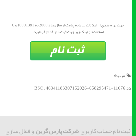
جهت بهره مندی از امکانات سامانه پیامک ارسال عدد 2000 به 10001391 و یا
استفاده از لینک زیر جهت ثبت نام اقدام فرمایید.
مرتبط:
کد BSC : 46341183307152026-658295471-11676;
ثبت نام حساب کاربری
شرکت پارس گرین
و فعال سازی