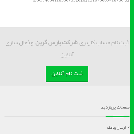
کد BSC : 463411833075920262131075669-18736;
ثبت نام حساب کاربری
شرکت پارس گرین
و فعال سازی
آنلاین
ثبت نام آنلاین
صفحات پربازدید
ارسال پیامک