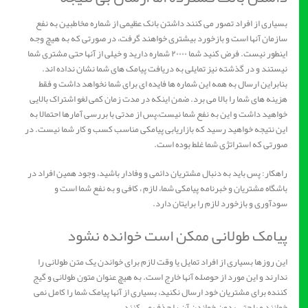
بسیاری از افراد تصور می کنند داشتن بانک عظیمی از شماره مخاطبین به نفع
سازمان آنها است و بازخورد بیشتری خواهند گرفت، در صورتی که به هیچ وجه
اینطور نیست. فرض کنید شما ۲۰۰۰۰ شماره دارید و خیلی از آنها حتی مشتری شما
نیستند و در گذشته نیز تمایلی به دریافت پیامک های شما نشان نداده اند.
بنابراین ارسال به همه این شماره ها فایده ای برای شما نخواهد داشت و فقط
هزینه های شما را بالا می برد. ضمن اینکه در مدت زمان کمی لغو اشتراک بالایی
خواهید داشت و این به نفع شما نیست،پس از مدتی با بررسی آمارها احتمالا به
این نتیجه خواهید رسید که بازاریابی پیامکی مناسب کسب و کار شما نیست. در
صورتی که استراتژی شما غلط بوده است.
راهکار: پس باید به دنبال مشتریان دائمی و وفادار باشید، وجود همین افراد در
باشگاه مشتریان و خبرنامه پیامکی شما، لازم ، کافی و به نفع شما است و
سودآوری و بازخورد لازم را برایتان دارد.
پیامک طولانی ممکن است خوانده نشود
این روزها بسیاری از افراد تمایل یا وقت لازم برای خواندن یک متن طولانی را
ندارند و این مورد از حوصله آنها خارج است. به هیچ عنوان متون طولانی و گیج
کننده برای مشتریان خود ارسال نکنید، بسیاری از آنها پیامک شما را کامل نمی
خوانند و یا حتی بدون خواندن آن را حذف می کنند.