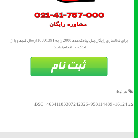
برای فعالسازی رایگان پنل پیامک عدد 2000 را به 10001391 ارسال کنید و یا از
لینک زیر اقدام نمایید.
مرتبط:
کد BSC : 46341183307242026-958114489-16124;