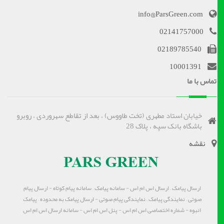
info@ParsGreen.com
02141757000
02189785540
10001391
تماس با ما
خیابان استاد مطهری (تخت طاووس) ، بعد از تقاطع سهروردی ، روبرو
باشگاه بانک سپه ، پلاک 28
نقشه
ارسال پیامک – ارسال اس ام اس - سامانه پیامک – سامانه پیام کوتاه - ارسال پیام
صوتی – نمایندگی پیامک – نمایندگی پیام صوتی - ارسال پیامک به محدوده – پیامک
انبوه - شماره اختصاصی اس ام اس - پنل اس ام اس - سامانه ارسال اس ام اس