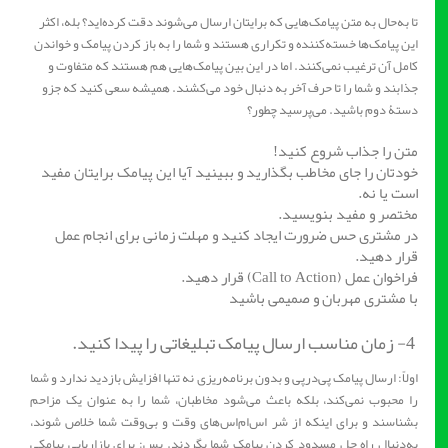
تا به‌حال به متن پیامک‌هایی که برایتان ارسال می‌شوند دقت کرده‌اید؟ بله، اکثر
این پیامک‌ها خسته‌کننده و تکراری هستند و شما را به باز کردن پیامک و خواندن
کامل آن ترغیب نمی‌کنند. اما در این بین پیامک‌هایی هم هستند که متفاوت و
جذابند و شما را تا حرف آخر به دنبال خود می‌کشند. همیشه سعی کنید که جزو
دستۀ دوم باشید. می‌پرسید چطور؟
متن را جذاب شروع کنید!
خودتان را جای مخاطب بگذارید و ببینید آیا این پیامک برایتان مفید
است یا نه.
مختصر و مفید بنویسید.
در مشتری حس ضرورت ایجاد کنید و مهلت زمانی برای انجام عمل
قرار دهید.
فراخوان عمل (Call to Action) قرار دهید.
با مشتری مهربان و صمیمی باشید
4- زمان مناسب ارسال پیامک تبلیغاتی را پیدا کنید.
اولاً: ارسال پیامک پی‌درپی و بدون برنامه‌ریزی نه تنها افزایش بازدید ندارد و شما
را محبوب نمی‌کند، بلکه باعث می‌شود مخاطبان، شما را به عنوان یک مزاحم
بشناسند و برای اینکه از شر اس‌ام‌اس‌های وقت و بی‌وقت شما خلاص شوند،
به‌دنبال راه حل مسدود کردن پیامک شما بگردند. پس: برای بازاریابی پیامکی