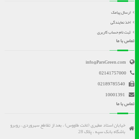
ارسال پیامک
اخذ نمایندگی
ثبت نام حساب کاربری
تماس با ما
info@ParsGreen.com
02141757000
02189785540
10001391
تماس با ما
خیابان استاد مطهری (تخت طاووس) ، بعد از تقاطع سهروردی ، روبرو
باشگاه بانک سپه ، پلاک 28