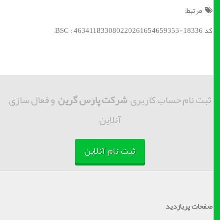
مرتبط:
کد BSC : 463411833080220261654659353-18336;
ثبت نام حساب کاربری
شرکت پارس گرین
و فعال سازی
آنلاین
ثبت نام آنلاین
صفحات پربازدید