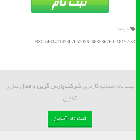
مرتبط:
کد BSC : 46341183307052026-688286760-18132;
ثبت نام حساب کاربری
شرکت پارس گرین
و فعال سازی
آنلاین
ثبت نام آنلاین