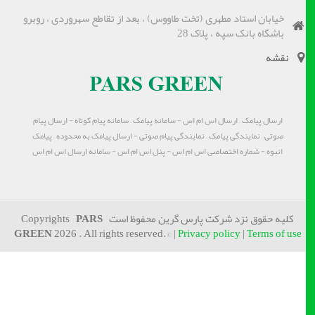
خیابان استاد مطهری (تخت طاووس) ، بعد از تقاطع سهروردی ، روبرو
باشگاه بانک سپه ، پلاک 28
نقشه
ارسال پیامک – ارسال اس ام اس - سامانه پیامک – سامانه پیام کوتاه - ارسال پیام
صوتی – نمایندگی پیامک – نمایندگی پیام صوتی - ارسال پیامک به محدوده – پیامک
انبوه - شماره اختصاصی اس ام اس - پنل اس ام اس - سامانه ارسال اس ام اس
کلیه حقوق نزد شرکت پارس گرین محفوظ است Copyrights
PARS
GREEN
2026 . All rights reserved.© |
Privacy policy
|
Terms of use