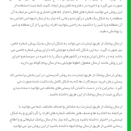
صورت می گیرد و ذخیره در دفترچه تلفن پنل ایجاد کنید شما جهت استفاده از
این روش می توانید شماره های فعال اعم از خط های اعتباری و دائمی مرتبط به آن
منطقه را به شکل یک فایل درآورده و زمانی که نیاز به ارسال انبوه اس ام اس به
آن منطقه و یا شهر را داشتید به راحتی بتوانید افراد زیادی را از آن منطقه و شهر
را پوشش دهید.
ارسال پیامک از طریق اینترنت می تواند به شکل ارسال به یک پیش شماره خاص
نیز صورت گیرد. به این شکل که شماره موبایلی که دارای پیش شماره خاصی می
باشد چه در داخل ایران و چه در کشورهای دیگر را با ذخیره در سیستم و اجرای
این روش مانند ارسال معمول خطوط موبایلی به ارسال پیام کوتاه بپردازید.
روش ارسال پیامک از طریق اینترنت به روش کدپستی، در این بخش براساس کد
پستی زمان خرید سیم کارت ها که به شکل کامل یادداشت شده صورت می
گیرد. بنابراین با در دست داشتن کد پستی های مختلف می توانید دسته بندی
دیگری جهت ارسال پیامک از این طریق داشته باشید.
ارسال پیامک از طریق اینترنت به مشاغل و اصناف مختلف، شما می توانید با
مراجعه به اتحادیه ها و صنف های مختلف شماره های افراد را گردآوری و به شکل
لیستی در اختیار داشته باشید و زمانی که نیاز به ارسال پیامک تبلیغاتی و یا اطلاع
رسانی خاصی از طریق ارسال پیام انبوه داشته باشید از این روش نیز می توانید