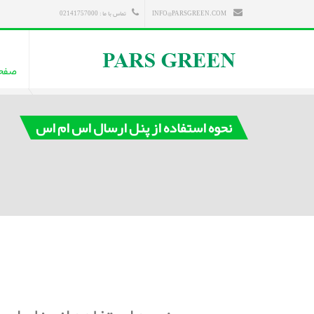
INFO@PARSGREEN.COM
تماس با ما : 02141757000
صفح
نحوه استفاده از پنل ارسال اس ام اس