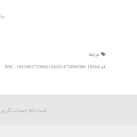
برای است
مرتبط:
کد BSC : 1921883733082120261475894588-18564;
ثبت نام حساب کاربر