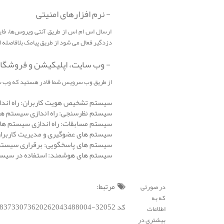
- نرم افزارهای امنیتی
ارسال اس ام اس از طریق آنتی ویروس‌ها، فایر
دزدگیر فعال می شود از طریق پیامک بلافاصله ا
- وب سایت، اپلیکیشن و فروشگاه 
از طریق وب ‌سرویس شما قادر هستید که وب سای
سیستم تشخیص هویت کاربران: راه اندازی 
سیستم نظرسنجی: راه اندازی سیستم ه
سیستم مسابقات: راه اندازی سیستم های
سیستم های عضوگیری و مدیریت کاربران: ا
سیستم های پاسخگویی: برقراری سیستم 
سیستم های هوشمند: استفاده در سیستم 
مرتبط:
در صورتی
که به
کد BSC : 1921883733073620262043488004-32052;
اطلاعات
بیشتری در