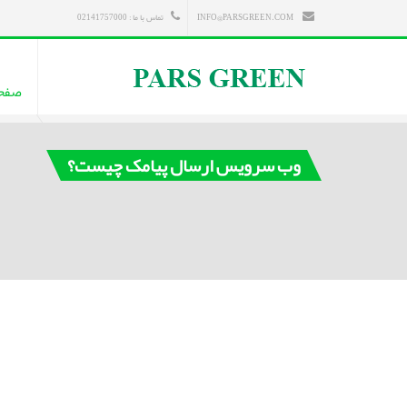
INFO@PARSGREEN.COM
تماس با ما : 02141757000
صفح
وب سرویس ارسال پیامک چیست؟