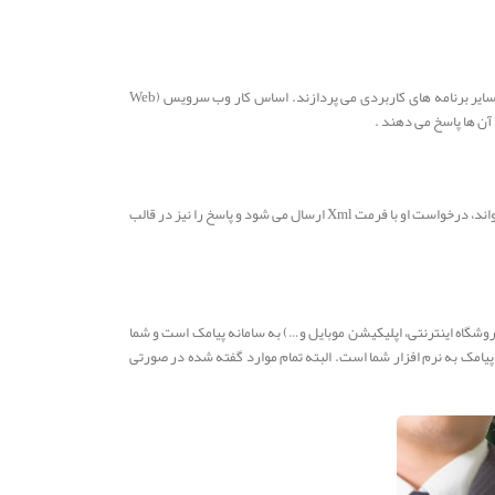
وب سرویس ها برنامه یا اصطلاحا قطعه کدهایی هستند که تحت وب قابل دسترسی اند و از طریق پروتکل های استانداردی مانند Http به انتقال و مبادله دیتا با سایر برنامه های کاربردی می پردازند. اساس کار وب سرویس (Web
شما می توانید از وب سرویس ها (Web Services) بر روی هر سیستم عامل و با هر زبان برنامه نویسی استفاده نمایید. وقتی یک برنامه، یک وب سرویس را فرا می خواند، درخواست او با فرمت Xml ارسال می شود و پاسخ را نیز در قالب
اسیون، نرم افزار انبارداری، سیستم‌های امنیتی و فروشگاه اینترنتی، اپلیکیشن موبایل و…) به سامانه پیامک است و شما
امک به نرم افزار شما است. البته تمام موارد گفته شده در صورتی