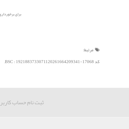
برای برخورداری از امکانات پنل ا
مرتبط:
کد BSC : 1921883733071120261664209341-17068;
ثبت نام حساب کاربر