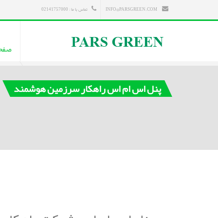
INFO@PARSGREEN.COM
تماس با ما : 02141757000
صفح
پنل اس ام اس راهکار سرزمین هوشمند