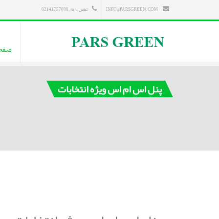
INFO@PARSGREEN.COM
تماس با ما : 02141757000
صفح
پنل اس ام اس ویژه انتخابات