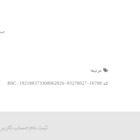
جهت ث
مرتبط:
کد BSC : 192188373308062026-93278027-16788;
ثبت نام حساب کاربر