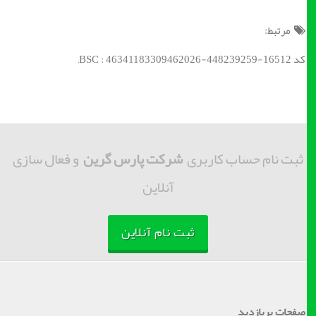
مرتبط:
کد BSC : 46341183309462026-448239259-16512;
ثبت نام حساب کاربری
شرکت پارس گرین
و فعال سازی
آنلاین
ثبت نام آنلاین
صفحات پربازدید