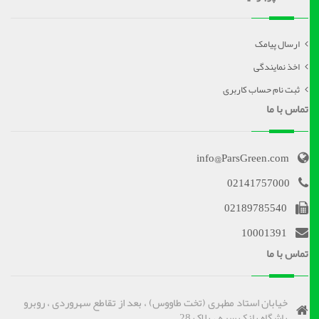
ارسال پیامک
اخذ نمایندگی
ثبت نام حساب کاربری
تماس با ما
info@ParsGreen.com
02141757000
02189785540
10001391
تماس با ما
خیابان استاد مطهری (تخت طاووس) ، بعد از تقاطع سهروردی ، روبرو
باشگاه بانک سپه ، پلاک 28