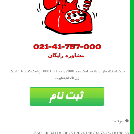
جهت استفاده از سامانه پیامک عدد 2000 را به 10001391 پیامک کنید یا از لینک
زیر اقدام نمایید.
مرتبط:
کد BSC : 463411833075120261487346787-18188;