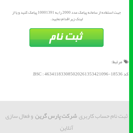
جهت استفاده از سامانه پیامک عدد 2000 را به 10001391 پیامک کنید و یا از
لینک زیر اقدام نمایید.
مرتبط:
کد BSC : 463411833085020261353421096-18536;
ثبت نام حساب کاربری
شرکت پارس گرین
و فعال سازی
آنلاین