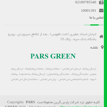
02189785540
10001391
تماس با ما
خیابان استاد مطهری (تخت طاووس) ، بعد از تقاطع سهروردی ، روبرو
باشگاه بانک سپه ، پلاک 28
نقشه
ارسال پیامک – ارسال اس ام اس - سامانه پیامک – سامانه پیام کوتاه - ارسال پیام
صوتی – نمایندگی پیامک – نمایندگی پیام صوتی - ارسال پیامک به محدوده – پیامک
انبوه - شماره اختصاصی اس ام اس - پنل اس ام اس - سامانه ارسال اس ام اس
کلیه حقوق نزد شرکت پارس گرین محفوظ است Copyrights
PARS
GREEN
2026 . All rights reserved.© |
Privacy policy
|
Terms of use