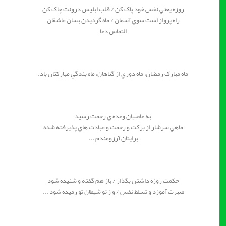
روزه يعني نفس خود پاک کن / قلب ابليس درونت چاک کن
راه پرواز است سوي آسمان / ماه گرديدن بسان عاشقان
التماس دعا
ماه مبارک رمضان، ماه دوري از گناهان، ماه بندگي مبارکتان باد.
به عاصيان وعده ي رحمت رسيد
ماهي سرشار از برکت و رحمت و عبادت هاي پذيرفته شده
برايتان آرزومندم ...
حکمت روزه داشتن بگذار / باز هم گفته و شنيده شود
صبرت آموزد و تسلط نفس / و ز تو شيطان تو رميده شود ...