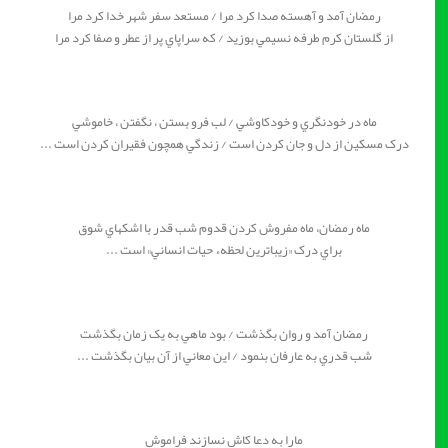
رمضان آمد و آهسته صدا کرد مرا / مستعد سفر شهر خدا کرد مرا
از گلستان کرم طرفه نسيمي بوزيد / که سراپاي پر از عطر و صفا کرد مرا
ماه در خودنگري و خودکاوشي / لب فرو بستن ، نگفتن ، خاموشي
درک مسکين از دل و جان کردن است / زندگي همچون فقيران کردن است ...
ماه رمضان، ماه مفروش کردن قدوم شب قدر با اشکهاي شوق
براي درک «زيباترين لحظهء حيات انساني» است ...
رمضان آمد و روان بگذشت / بود ماهي به يک زمان بگذشت
شب قدري به عارفان بنمود / اين معاني از آن بيان بگذشت ...
مارا به دعا کاش نسازند فراموش