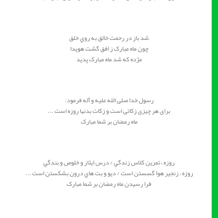
شد باز در رحمت خالق به روي خلق
چون ماه مبارک ز افق گشت هويدا
مژده که شد ماه مبارک پديد
رسول خدا صلى الله عليه و آله فرمود:
براى هر چيزى زکاتى است و زکات بدنها روزه است ...
ماه رمضان بر شما مبارک
روزه ، تمرين کلاس زندگي / درس ايثار و خلوص و بندگي
روزه ، زنجير هوا گسستن است / ديو و بت هاي درون بشکستن است ...
فرا رسيدن ماه رمضان بر شما مبارک