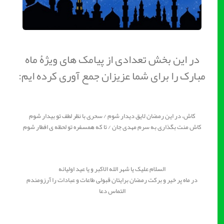
در این بخش تعدادی از پیامک های ویژۀ ماه
مبارک را برای شما عزیزان جمع آوری کرده ایم:
کاش، در این رمضان لایق دیدار شوم / سحری با نظر لطف تو بیدار شوم
کاش منت بگذاری به سرم مهدی جان / تا که همسفره تو لحظه ی افطار شوم
السلام علیک یا شهر الله الاکبر و یا عید اولیائه
در ماه پر خیر و برکت رمضان برایتان قبولی طاعات و عبادات را آرزومندم
التماس دعا