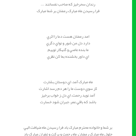
رندان سحرخيز که صاحب نفسانند ...
فرا رسيدن ماه مبارک رمضان بر شما مبارک
امد رمضان هست دعا را اثري
دارد دل من شور و نواي دگري
ما بنده عاصي و گنهكار توييم
اي داور بخشنده بما كن نظري
ماه مبارک آمد، اي دوستان بشارت
کز سوي دوست ما را هر دم رسد اشارت
آمد نويد رحمت، اي دل ز خواب برخيز
باشد که باقي عمر، جبران شود خسارت
بر شما و خانواده محترم مبارک باد فرا رسيدن ماه ضيافت الهي
حلول ماه مبارک رمضان، ماه رحمت و برکت و غفران مبارک باد