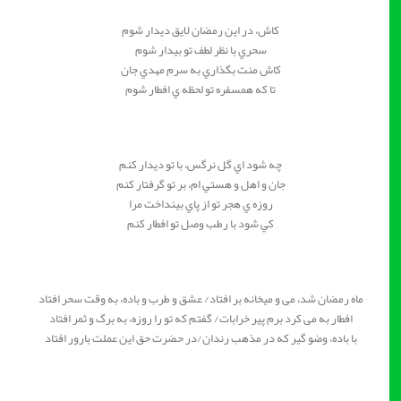
کاش، در اين رمضان لايق ديدار شوم
سحري با نظر لطف تو بيدار شوم
کاش منت بگذاري به سرم مهدي جان
تا که همسفره تو لحظه ي افطار شوم
چه شود اي گل نرگس، با تو ديدار کنم
جان و اهل و هستي ام، بر تو گرفتار کنم
روزه ي هجر تو از پاي بينداخت مرا
کي شود با رطب وصل تو افطار کنم
ماه رمضان شد، مى و ميخانه بر افتاد‌/ عشق و طرب و باده، به وقت ‏سحر افتاد
افطار به مى کرد برم پير خرابات‌/ گفتم که تو را روزه، به برگ و ثمر افتاد
با باده، وضو گير که در مذهب رندان‌/در حضرت حق اين عملت ‏بارور افتاد