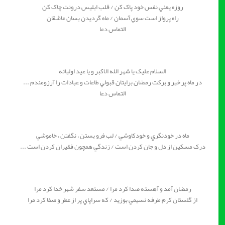
روزه يعني نفس خود پاک کن / قلب ابليس درونت چاک کن
راه پرواز است سوي آسمان / ماه گرديدن بسان عاشقان
التماس دعا
السلام عليک يا شهر الله الاکبر و يا عيد اوليائه
در ماه پر خير و برکت رمضان برايتان قبولي طاعات و عبادات را آرزومندم ...
التماس دعا
ماه در خودنگري و خودکاوشي / لب فرو بستن ، نگفتن ، خاموشي
درک مسکين از دل و جان کردن است / زندگي همچون فقيران کردن است ...
رمضان آمد و آهسته صدا کرد مرا / مستعد سفر شهر خدا کرد مرا
از گلستان کرم طرفه نسيمي بوزيد / که سراپاي پر از عطر و صفا کرد مرا