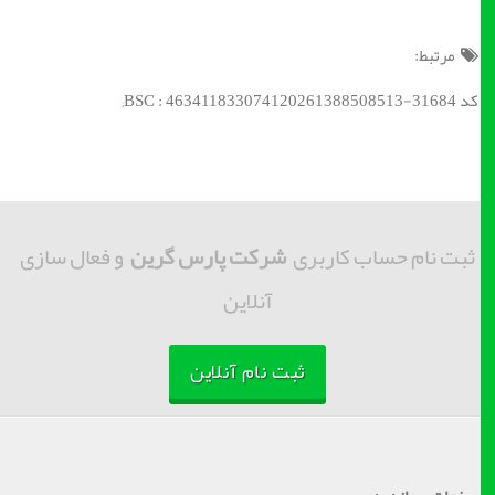
مرتبط:
کد BSC : 463411833074120261388508513-31684;
ثبت نام حساب کاربری
شرکت پارس گرین
و فعال سازی
آنلاین
ثبت نام آنلاین