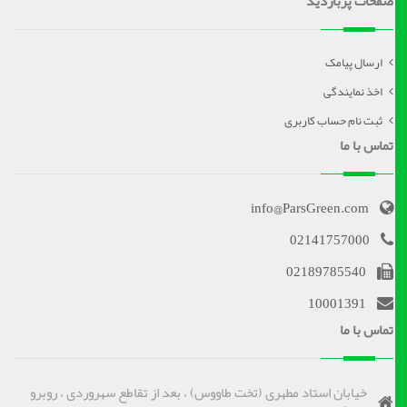
صفحات پربازدید
ارسال پیامک
اخذ نمایندگی
ثبت نام حساب کاربری
تماس با ما
info@ParsGreen.com
02141757000
02189785540
10001391
تماس با ما
خیابان استاد مطهری (تخت طاووس) ، بعد از تقاطع سهروردی ، روبرو