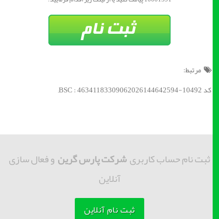
مرتبط:
کد BSC : 46341183309062026144642594-10492;
ثبت نام حساب کاربری
شرکت پارس گرین
و فعال سازی
آنلاین
ثبت نام آنلاین