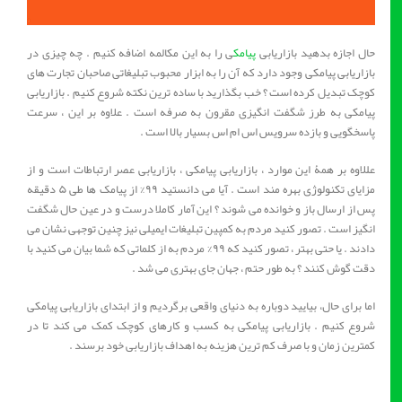
حال اجازه بدهید بازاریابی
پیامک
ی را به این مکالمه اضافه کنیم . چه چیزی در
بازاریابی پیامکی وجود دارد که آن را به ابزار محبوب تبلیغاتی صاحبان تجارت های
کوچک تبدیل کرده است ؟ خب بگذارید با ساده ترین نکته شروع کنیم . بازاریابی
پیامکی به طرز شگفت انگیزی مقرون به صرفه است . علاوه بر این ، سرعت
پاسخگویی و بازده سرویس اس ام اس بسیار بالا است .
عللاوه بر همۀ این موارد ، بازاریابی پیامکی ، بازاریابی عصر ارتباطات است و از
مزایای تکنولوژی بهره مند است . آیا می دانستید ۹۹% از پیامک ها طی ۵ دقیقه
پس از ارسال باز و خوانده می شوند ؟ این آمار کاملا درست و در عین حال شگفت
انگیز است . تصور کنید مردم به کمپین تبلیغات ایمیلی نیز چنین توجهی نشان می
دادند . یا حتی بهتر ، تصور کنید که ۹۹% مردم به از کلماتی که شما بیان می کنید با
دقت گوش کنند ؟ به طور حتم ، جهان جای بهتری می شد .
اما برای حال، بیایید دوباره به دنیای واقعی برگردیم و از ابتدای بازاریابی پیامکی
شروع کنیم . بازاریابی پیامکی به کسب و کارهای کوچک کمک می کند تا در
کمترین زمان و با صرف کم ترین هزینه به اهداف بازاریابی خود برسند .