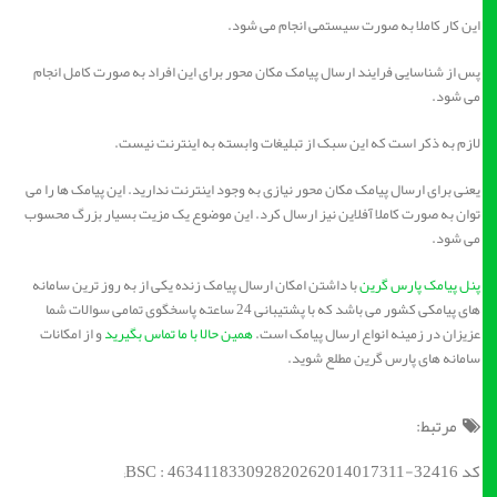
این کار کاملا به صورت سیستمی انجام می شود.
پس از شناسایی فرایند ارسال پیامک مکان محور برای این افراد به صورت کامل انجام
می شود.
لازم به ذکر است که این سبک از تبلیغات وابسته به اینترنت نیست.
یعنی برای ارسال پیامک مکان محور نیازی به وجود اینترنت ندارید. این پیامک ها را می
توان به صورت کاملا آفلاین نیز ارسال کرد. این موضوع یک مزیت بسیار بزرگ محسوب
می شود.
پنل پیامک پارس گرین
با داشتن امکان ارسال پیامک زنده یکی از به روز ترین سامانه
های پیامکی کشور می باشد که با پشتیبانی 24 ساعته پاسخگوی تمامی سوالات شما
عزیزان در زمینه انواع ارسال پیامک است.
همین حالا با ما تماس بگیرید
و از امکانات
سامانه های پارس گرین مطلع شوید.
مرتبط:
کد BSC : 463411833092820262014017311-32416;