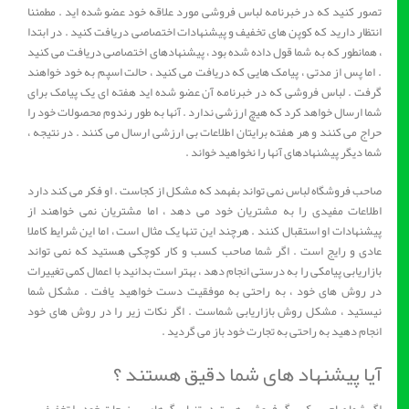
تصور کنید که در خبرنامه لباس فروشی مورد علاقه خود عضو شده اید . مطمئنا
انتظار دارید که کوپن های تخفیف و پیشنهادات اختصاصی دریافت کنید . در ابتدا
، همانطور که به شما قول داده شده بود ، پیشنهادهای اختصاصی دریافت می کنید
. اما پس از مدتی ، پیامک هایی که دریافت می کنید ، حالت اسپم به خود خواهند
گرفت . لباس فروشی که در خبرنامه آن عضو شده اید هفته ای یک پیامک برای
شما ارسال خواهد کرد که هیچ ارزشی ندارد . آنها به طور رندوم محصولات خود را
حراج می کنند و هر هفته برایتان اطلاعات بی ارزشی ارسال می کنند . در نتیجه ،
شما دیگر پیشنهادهای آنها را نخواهید خواند .
صاحب فروشگاه لباس نمی تواند بفهمد که مشکل از کجاست . او فکر می کند دارد
اطلاعات مفیدی را به مشتریان خود می دهد ، اما مشتریان نمی خواهند از
پیشنهادات او استقبال کنند . هرچند این تنها یک مثال است ، اما این شرایط کاملا
عادی و رایج است . اگر شما صاحب کسب و کار کوچکی هستید که نمی تواند
بازاریابی پیامکی را به درستی انجام دهد ، بهتر است بدانید با اعمال کمی تغییرات
در روش های خود ، به راحتی به موفقیت دست خواهید یافت . مشکل شما
نیستید ، مشکل روش بازاریابی شماست . اگر نکات زیر را در روش های خود
انجام دهید به راحتی به تجارت خود باز می گردید .
آیا پیشنهاد های شما دقیق هستند ؟