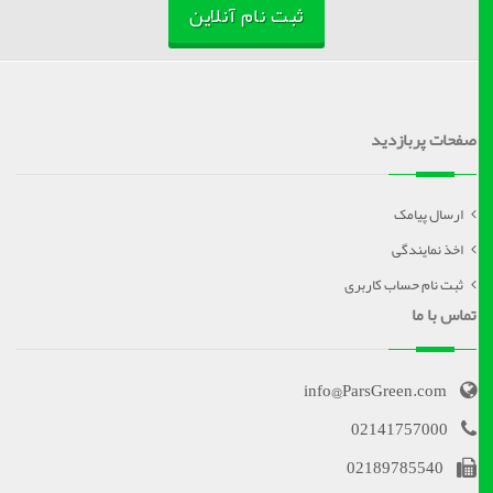
ثبت نام آنلاین
صفحات پربازدید
ارسال پیامک
اخذ نمایندگی
ثبت نام حساب کاربری
تماس با ما
info@ParsGreen.com
02141757000
02189785540