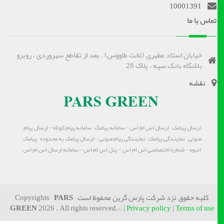
10001391
تماس با ما
خیابان استاد مطهری (تخت طاووس) ، بعد از تقاطع سهروردی ، روبرو
باشگاه بانک سپه ، پلاک 28
نقشه
ارسال پیامک – ارسال اس ام اس - سامانه پیامک – سامانه پیام کوتاه - ارسال پیام
صوتی – نمایندگی پیامک – نمایندگی پیام صوتی - ارسال پیامک به محدوده – پیامک
انبوه - شماره اختصاصی اس ام اس - پنل اس ام اس - سامانه ارسال اس ام اس
کلیه حقوق نزد شرکت پارس گرین محفوظ است Copyrights
PARS
GREEN
2026 . All rights reserved.© |
Privacy policy
|
Terms of use