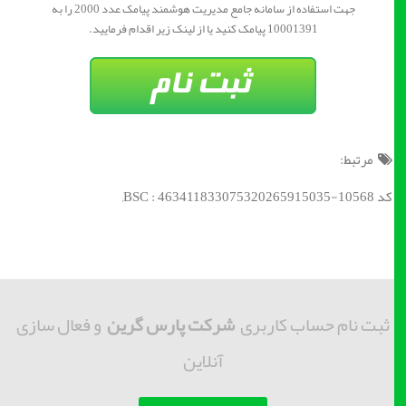
جهت استفاده از سامانه جامع مدیریت هوشمند پیامک عدد 2000 را به
10001391 پیامک کنید یا از لینک زیر اقدام فرمایید.
مرتبط:
کد BSC : 463411833075320265915035-10568;
ثبت نام حساب کاربری
شرکت پارس گرین
و فعال سازی
آنلاین