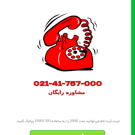
جهت ثبت نام می توانید عدد 2000 را به سامانه10001391 پیامک کنید.