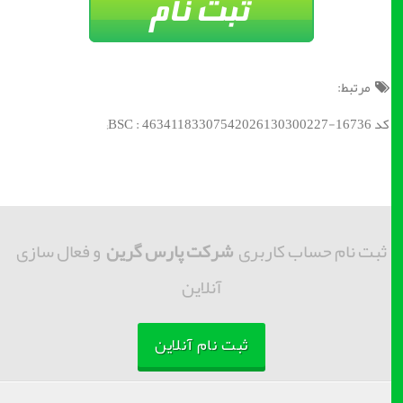
مرتبط:
کد BSC : 46341183307542026130300227-16736;
ثبت نام حساب کاربری
شرکت پارس گرین
و فعال سازی
آنلاین
ثبت نام آنلاین