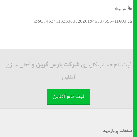
مرتبط:
کد BSC : 463411833080520261946507595-11600;
ثبت نام حساب کاربری
شرکت پارس گرین
و فعال سازی
آنلاین
ثبت نام آنلاین
صفحات پربازدید