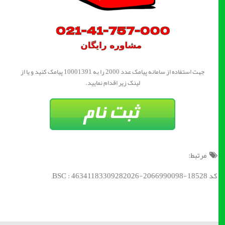
جهت استفاده از سامانه پیامک عدد 2000 را به 10001391 پیامک کنید و یا از
لینک زیر اقدام نمایید.
مرتبط:
کد BSC : 46341183309282026-2066990098-18528;