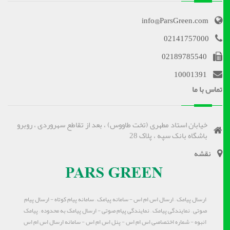
info@ParsGreen.com
02141757000
02189785540
10001391
تماس با ما
خیابان استاد مطهری (تخت طاووس) ، بعد از تقاطع سهروردی ، روبرو
باشگاه بانک سپه ، پلاک 28
نقشه
ارسال پیامک – ارسال اس ام اس - سامانه پیامک – سامانه پیام کوتاه - ارسال پیام
صوتی – نمایندگی پیامک – نمایندگی پیام صوتی - ارسال پیامک به محدوده – پیامک
انبوه - شماره اختصاصی اس ام اس - پنل اس ام اس - سامانه ارسال اس ام اس