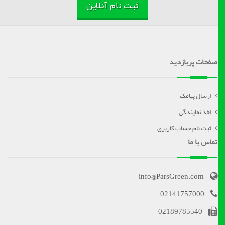
ثبت نام آنلاین
صفحات پربازدید
ارسال پیامک
اخذ نمایندگی
ثبت نام حساب کاربری
تماس با ما
info@ParsGreen.com
02141757000
02189785540