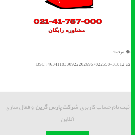
مرتبط:
کد BSC : 46341183309222026967822558-31812;
ثبت نام حساب کاربری
شرکت پارس گرین
و فعال سازی
آنلاین