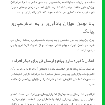
باشد ، بازاریاب­ها می­توانند هرشخصی را به طور خاص با در نظرگرفتن
ویژگی ­هایی مانند موقعیت اجتماعی ، علایق شخصی ، زمان و مکان ، مورد
توجه قرار دهند ، که این امر اعتماد مصرف کنندگان را افزایش می­دهد .
بالا بودن میزان یادآوری و به خاطرسپاری
پیامک
چون این پیام به طور مشخص و به­ وسیله شخصی­ترین رسانه ارسال می
شود در ذهن گیرنده پیام نقش می­بندد و از قدرت اثرگذاری بالایی
برخوردار است .
امکان ذخیره‌سازی پیام و ارسال آن برای دیگر افراد :
در صورتی که پیام دارای جذابیت بوده و محتوای آن افراد را به ارسال آن
تشویق کند بازاریابی ویروسی محقق می­شود که می‌تواند کارآیی تبلیغات را
به صورت تصاعدی افزایش داده و شرکت را از مزایای ­بی‌شمار آن منتفع
سازد .
از آنجایی که ارسال پیامک یکی از تکنولوژی های نوین ارتباطی هست که در
دنیای بازاریابی برای برقراری ارتباط با مخاطبان مورد استفاده قرار می­گیرد،
تیم مشاوره­ ای شرکت ما بر آن شده است که خدمات خود را از طریق SMS