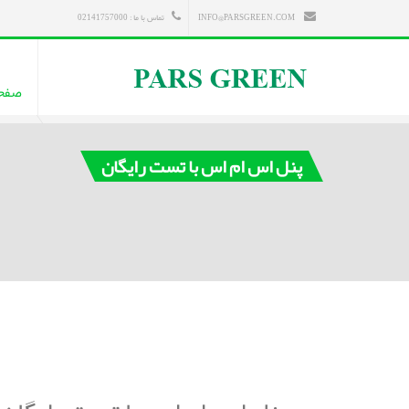
INFO@PARSGREEN.COM
تماس با ما : 02141757000
صفح
پنل اس ام اس با تست رایگان