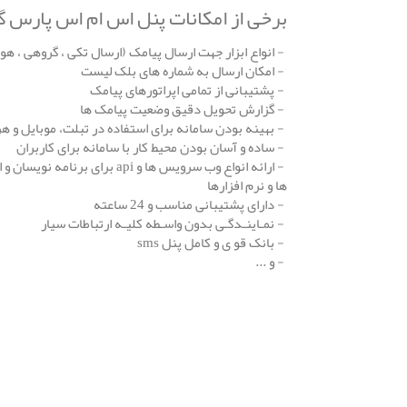
برخی از امکانات پنل اس ام اس پارس گ
- انواع ابزار جهت ارسال پیامک (ارسال تکی ، گروهی ، هوشم
- امکان ارسال به شماره های بلک لیست
- پشتیبانی از تمامی اپراتورهای پیامک
- گزارش تحویل دقیق وضعیت پیامک ها
- بهینه بودن سامانه برای استفاده در تبلت، موبایل و ه
- ساده و آسان بودن محیط کار با سامانه برای کاربران
- ارائه انواع وب سرویس ها و api بر
ها و نرم افزارها
- دارای پشتیبانی مناسب و 24 ساعته
- نمـاینـدگـی بدون واسـطه کلیـه ارتباطات سیار
- بانک قو ی و کامل پنل sms
- و ...