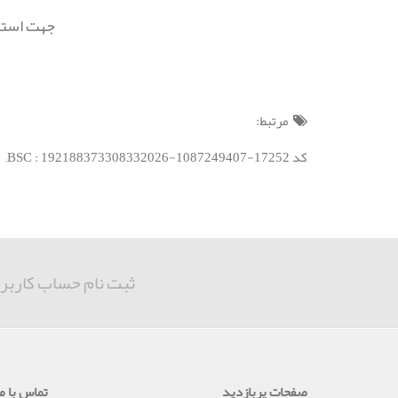
جهت استفاده از امکانات پن
مرتبط:
کد BSC : 192188373308332026-1087249407-17252;
ثبت نام حساب کاربر
صفحات پربازدید
تماس با ما