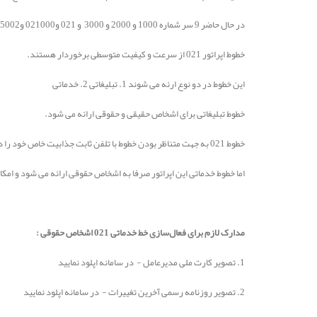
در حال حاضر 9 سر شماره 1000 و 2000 و 3000 و 021 و021000 و5002 و 5004 ، 999 و 998 برای شما کاربران عزیز پارس گرین قابل ارائه است
خطوط اپراتور 021 از سرعت و کیفیت متوسطی برخوردار هستند.
این خطوط در دو نوع ارئه می شوند 1. تبلیغاتی 2. خدماتی
خطوط تبلیغاتی برای اشخاص حقیقی و حقوقی ارائه می شود.
خطوط 021 به جهت متناظر بودن خطوط با تلفن ثابت جذابیت خاص خود را دارد. مثلا شما می توانید با شماره 02141757000 که شماره شرکت شما هست پیامک ارسال کنید.
اما خطوط خدماتی این اپراتور صرفا به اشخاص حقوقی ارائه می شود و امکان ارسال پیا
مدارک لازم برای فعال‌سازی خط خدماتی 021 اشخاص حقوقی :
1. تصویر کارت ملی مدیرعامل - در سامانه اپلود نمایید
2. تصویر روزنامه رسمی آخرین تغییرات - در سامانه اپلود نمایید