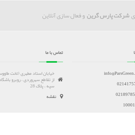
ی
شرکت پارس گرین
و فعال سازی آنلاین
تماس با ما
info@ParsGreen
خیابان استاد مطهری (تخت طاووس
از تقاطع سهروردی ، روبرو باشگاه
0214175
سپه ، پلاک 28
02189785
نقشه
10001
وظ است Copyrights
Terms of use
|
Privacy policy
2026 . All rights reserved.© |