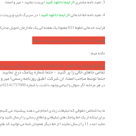
3. تعهد نامه مشتری (
از اینجا دانلود کنید
) پرینت نمایید + مهر و امضاء
4. تعهد نامه خط خدماتی (
از اینجا دانلود کنید
) در سربرگ تایپ و پرینت نما
فرایند خدماتی خطوط 021 معمولا یک هفته الی یک ماه ازمان تحویل مدارک طول خواهد کشید
تصویر آنها در سامانه بازگذاری شود یا پست شود؟
نکته مهم :
حتما فرم شماره 4 (تعهد نامه خط خدماتی) در سربرگ پرینت نمایید
تمامی جاهای خالی را پر کنید - حتما شماره پیامک درج نمایید
حتما توسط صاحب امضاء ان شرکت (طبق روزنامه رسمی) مهر و 
در هر مرحله، اگر سوال یا ابهامی وجود داشت، با شماره 02141757000 تماس بگیرید یا در بخش پشتیبانی درخواست پشتیبانی (تیکت) ثبت کنید.
ما به اشخاص حقوقی که تبلیغات زیادی انجام می دهند پیشنهاد می کنیم
نماید (عدد 11 را ارسال نمایند) از خط دیگر همچنان شما می توانید کد های تایید، رمز یا پیام های ضروری را برای آن مشتری ارسال نمایید. (معمولا خطوط 999 برای تبلیغات مناسب تر هستند)