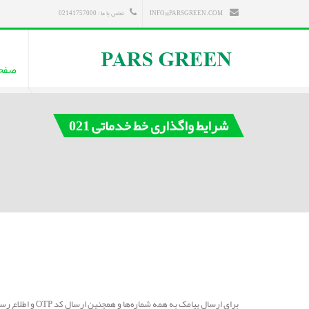
INFO@PARSGREEN.COM
تماس با ما : 02141757000
صفح
شرایط واگذاری خط خدماتی 021
برای ارسال پیامک به همه شماره‌ها و همچنین ارسال کد OTP و اطلاع‌ رسانی پیام‌های مهم و ضروری نیاز داشتن شماره پیامک خدماتی ضروری می باشد