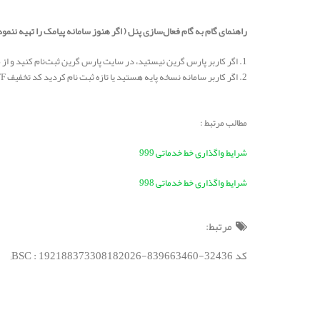
راهنمای گام به گام فعال‌سازی پنل ( اگر هنوز سامانه پیامک را تهیه ننمود
1. اگر کاربر پارس گرین نیستید، در سایت پارس گرین ثبت‌نام کنید و از منوی "ارتقاء پنل پارس پلاس" را فعال کنید (لینک ثبت‌نام).
2. اگر کاربر سامانه نسخه پایه هستید یا تازه ثبت نام کردید کد تخفیف VOFF را وارد کنید تا 50% تخفیف برای شما در نظر گرفته شود و مبلغ 125,000 تومان را برای سامانه دایمی پارس پلاس پرداخت کنید.
مطالب مرتبط :
شرایط واگذاری خط خدماتی 999
شرایط واگذاری خط خدماتی 998
مرتبط:
کد BSC : 192188373308182026-839663460-32436;