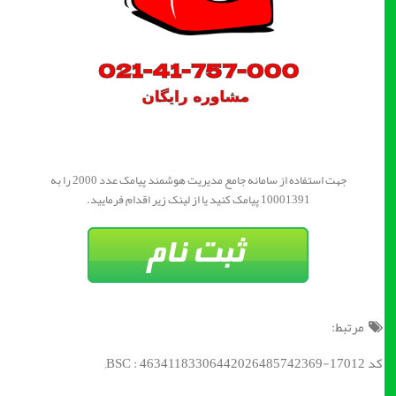
جهت استفاده از سامانه جامع مدیریت هوشمند پیامک عدد 2000 را به
10001391 پیامک کنید یا از لینک زیر اقدام فرمایید.
مرتبط:
کد BSC : 46341183306442026485742369-17012;