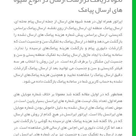
های ارسال پیامک
اپراتور همراه اول در همه شیوه های ارسال از جمله ارسال پیام محله ای،
ارسال پیامک منطقه ای، ارسال پیامک از روی نقشه، ارسال پیامک براساس
کدپستی، ارسال براساس پیش شماره هزینه پیامک های ارسال نشده را
بازگشت می دهد و فقط در ارسال پیامک به تفکیک سن و جنسیت است که
گزارشات دلیوری پیام و بازگشت هزینه پیامک‌های نرسیده را ندارد.
سامانه پیامک با ایجاد ماژول ارسال پیامک به تفکیک منطقه پستی و سن و
جنسیت این مشکل را برطرف کرده است. در این روش با انتخاب هر سه
فیلتر کدپستی و سن و جنسیت می توانید بعد از ارسال پیامک گزارشات
دقیق ارسال پیامک را مشاهده نمایید و همچنین هزینه پیامک‌های ارسال
نشده به حساب کاربری شما در سامانه پیامک بازگشت داده می شود.
همانطور که در اوایل مقاله گفته شد معمولا بر خلاف شماره موبایل های
همراه اول تعداد بلک لیست های شماره های ایرانسل بسیار پایین است در
عوض تعداد پیامک های ارسال نشده به دلیل خاموش بودن شماره موبایل
های ایرانسل بالا است. اپراتور ایرانسل در هیچ کدام از روش های ارسال
که در بالا گفته شد هزینه پیامک های نرسیده به گوشی را بازگشت نمی
دهد اما گزارشات دلیوری اس ام اس های ارسالی قابل مشاهده است. در
مورد ارسال به تفکیک سن و جنسیت نیز برای شماره های ایرانسل این