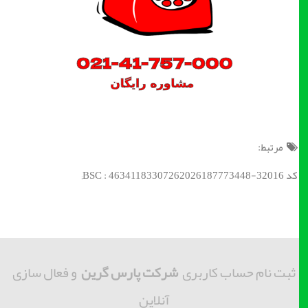
مرتبط:
کد BSC : 46341183307262026187773448-32016;
ثبت نام حساب کاربری
شرکت پارس گرین
و فعال سازی
آنلاین