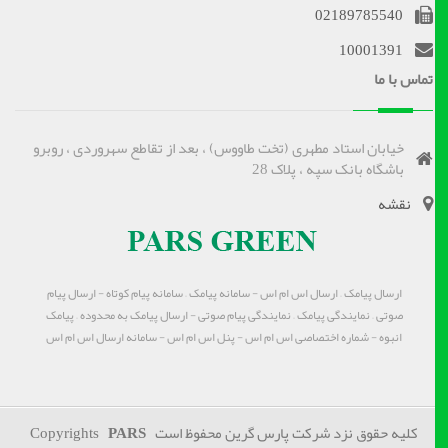
02189785540
10001391
تماس با ما
خیابان استاد مطهری (تخت طاووس) ، بعد از تقاطع سهروردی ، روبرو
باشگاه بانک سپه ، پلاک 28
نقشه
ارسال پیامک – ارسال اس ام اس - سامانه پیامک – سامانه پیام کوتاه - ارسال پیام
صوتی – نمایندگی پیامک – نمایندگی پیام صوتی - ارسال پیامک به محدوده – پیامک
انبوه - شماره اختصاصی اس ام اس - پنل اس ام اس - سامانه ارسال اس ام اس
کلیه حقوق نزد شرکت پارس گرین محفوظ است Copyrights
PARS