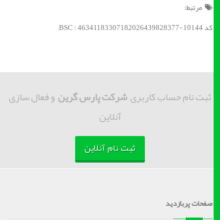
مرتبط:
کد BSC : 46341183307182026439828377-10144;
ثبت نام حساب کاربری
شرکت پارس گرین
و فعال سازی
آنلاین
ثبت نام آنلاین
صفحات پربازدید