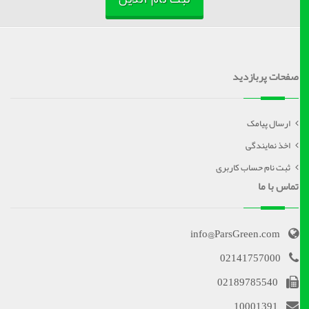
صفحات پربازدید
ارسال پیامک
اخذ نمایندگی
ثبت نام حساب کاربری
تماس با ما
info@ParsGreen.com
02141757000
02189785540
10001391