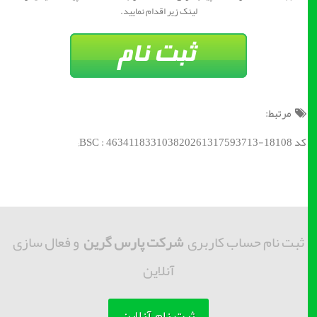
لینک زیر اقدام نمایید.
مرتبط:
کد BSC : 463411833103820261317593713-18108;
ثبت نام حساب کاربری
شرکت پارس گرین
و فعال سازی
آنلاین
ثبت نام آنلاین