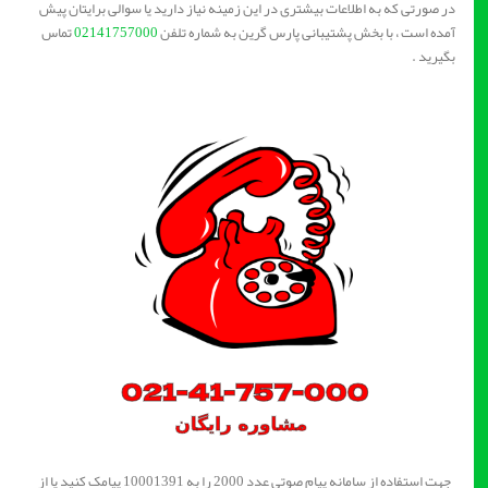
در صورتی که به اطلاعات بیشتری در این زمینه نیاز دارید یا سوالی برایتان پیش
آمده است ، با بخش پشتیبانی پارس گرین به شماره تلفن
02141757000
تماس
بگیرید .
جهت استفاده از سامانه پیام صوتی عدد 2000 را به 10001391 پیامک کنید یا از