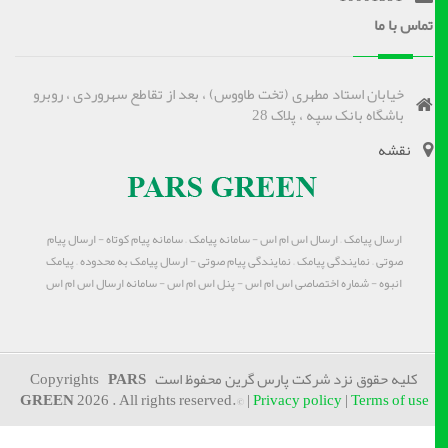
تماس با ما
خیابان استاد مطهری (تخت طاووس) ، بعد از تقاطع سهروردی ، روبرو
باشگاه بانک سپه ، پلاک 28
نقشه
ارسال پیامک – ارسال اس ام اس - سامانه پیامک – سامانه پیام کوتاه - ارسال پیام
صوتی – نمایندگی پیامک – نمایندگی پیام صوتی - ارسال پیامک به محدوده – پیامک
انبوه - شماره اختصاصی اس ام اس - پنل اس ام اس - سامانه ارسال اس ام اس
کلیه حقوق نزد شرکت پارس گرین محفوظ است Copyrights
PARS
GREEN
2026 . All rights reserved.© |
Privacy policy
|
Terms of use