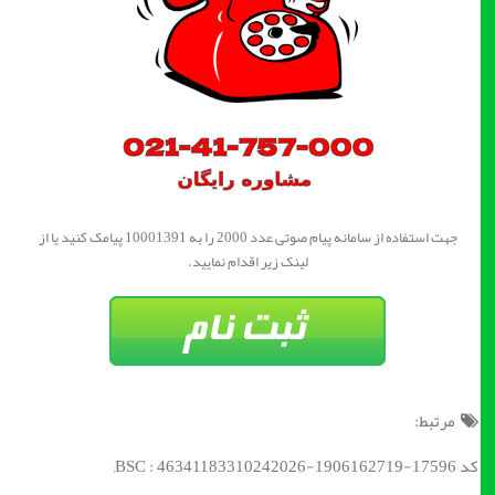
جهت استفاده از سامانه پیام صوتی عدد 2000 را به 10001391 پیامک کنید یا از
لینک زیر اقدام نمایید.
مرتبط:
کد BSC : 46341183310242026-1906162719-17596;