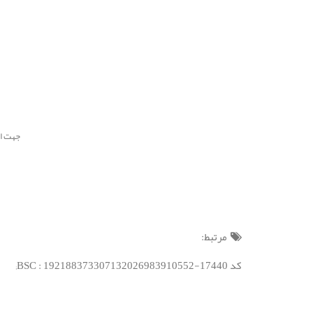
جهت استفاده از 
مرتبط:
کد BSC : 192188373307132026983910552-17440;