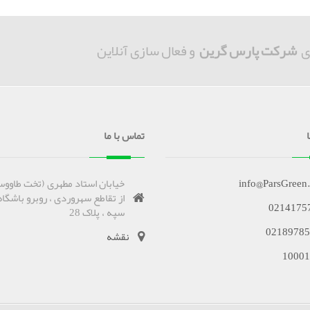
ی
شرکت پارس گرین
و فعال سازی آنلاین
تماس با ما
info@ParsGreen
خیابان استاد مطهری (تخت طاووس
از تقاطع سهروردی ، روبرو باشگاه
0214175
سپه ، پلاک 28
02189785
نقشه
10001