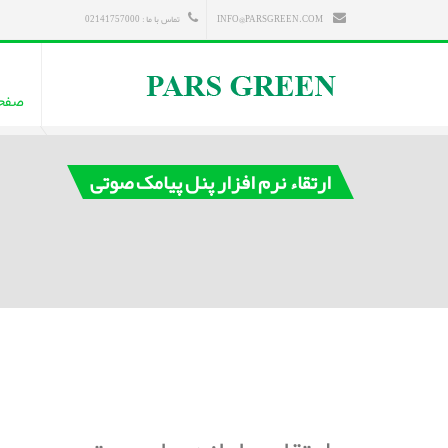
INFO@PARSGREEN.COM
تماس با ما : 02141757000
صفح
ارتقاء نرم افزار پنل پیامک صوتی