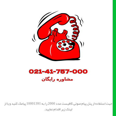
جهت استفاده از پنل پیام صوتی کافیست عدد 2000 را به 10001391 پیامک کنید و یا از
لینک زیر اقدام نمایید.