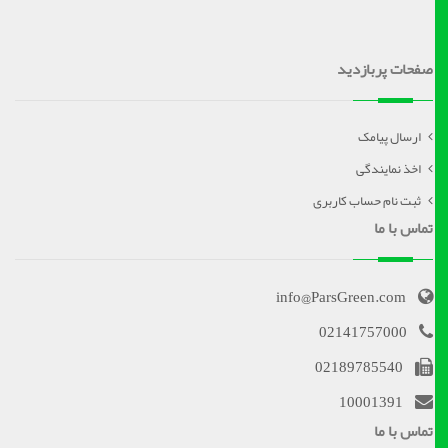
صفحات پربازدید
ارسال پیامک
اخذ نمایندگی
ثبت نام حساب کاربری
تماس با ما
info@ParsGreen.com
02141757000
02189785540
10001391
تماس با ما