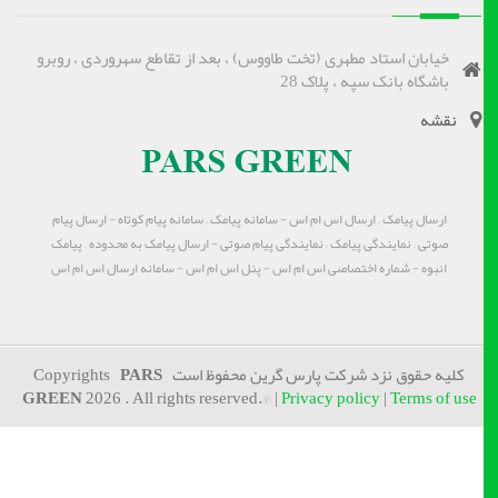
خیابان استاد مطهری (تخت طاووس) ، بعد از تقاطع سهروردی ، روبرو
باشگاه بانک سپه ، پلاک 28
نقشه
ارسال پیامک – ارسال اس ام اس - سامانه پیامک – سامانه پیام کوتاه - ارسال پیام
صوتی – نمایندگی پیامک – نمایندگی پیام صوتی - ارسال پیامک به محدوده – پیامک
انبوه - شماره اختصاصی اس ام اس - پنل اس ام اس - سامانه ارسال اس ام اس
کلیه حقوق نزد شرکت پارس گرین محفوظ است Copyrights
PARS
GREEN
2026 . All rights reserved.© |
Privacy policy
|
Terms of use