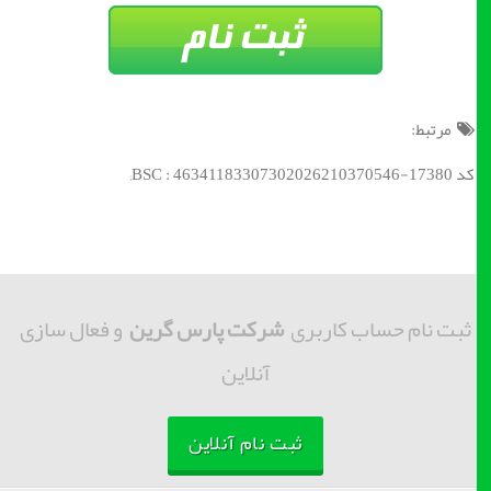
مرتبط:
کد BSC : 46341183307302026210370546-17380;
ثبت نام حساب کاربری
شرکت پارس گرین
و فعال سازی
آنلاین
ثبت نام آنلاین