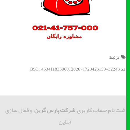
مرتبط:
کد BSC : 46341183306012026-1720423159-32248;
ثبت نام حساب کاربری
شرکت پارس گرین
و فعال سازی
آنلاین