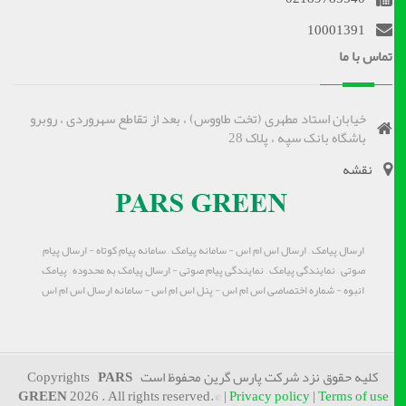
10001391
تماس با ما
خیابان استاد مطهری (تخت طاووس) ، بعد از تقاطع سهروردی ، روبرو
باشگاه بانک سپه ، پلاک 28
نقشه
ارسال پیامک – ارسال اس ام اس - سامانه پیامک – سامانه پیام کوتاه - ارسال پیام
صوتی – نمایندگی پیامک – نمایندگی پیام صوتی - ارسال پیامک به محدوده – پیامک
انبوه - شماره اختصاصی اس ام اس - پنل اس ام اس - سامانه ارسال اس ام اس
کلیه حقوق نزد شرکت پارس گرین محفوظ است Copyrights
PARS
GREEN
2026 . All rights reserved.© |
Privacy policy
|
Terms of use