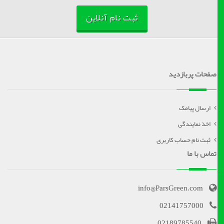
ثبت نام آنلاین
صفحات پربازدید
ارسال پیامک
اخذ نمایندگی
ثبت نام حساب کاربری
تماس با ما
info@ParsGreen.com
02141757000
02189785540