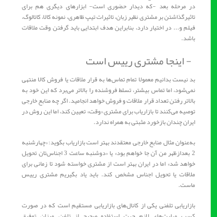
در مرحله بعد -که دیدار حضوری است- ابزارهای دیگری هم برای
تاثیرگذاشتن بر مشتری نظیر زبان، تاثیرات تیپ ظاهری، نمونه كالا، كاتالوگ،
فیلم و... در اختیار دارد، بنا‌بر‌این هدف ابتدایی باید گرفتن وقت ملاقات
باشد.
- اینجا مشتری رییس است
بد نیست بدانیم معمولا تمام تماس‌ها به قرار ملاقات یا فروش کالا منتهی
نمی‌شود، اما تماس بیشتر، تسلط فروشنده را بالاتر می‌برد که این خود به
بالاتر رفتن تعداد قرار ملاقات و فروش خواهد انجامید. اگر چه منابع خارجی
توصیه می‌کنند تا بازاریاب برای مشتری «وقت» تعیین کند، اما این روش در
ایران چندان بازخورد مثبتی به همراه ندارد.
به‌عنوان مثال منابع خارجی معتقدند بهتر است بازاریاب بگوید: «چهارشنبه
2 بعدازظهر من آن جا خواهم بود» یا «دوشنبه ساعت 3 اجناس‌تان تحویل
خواهد شد» اما در ایران بهتر است از مشتری خواسته شود تا زمانی برای
ملاقات یا تحویل اجناس مشخص کند. باید یاد بگیریم مشتری رییس
ماست.
بازاریابی تلفنی یكی از كانال‌های بازاریابی مستقیم است كه در صورت
كسب مهارت‌های لازم جهت استفاده صحیح از تلفن، میزان توفیق