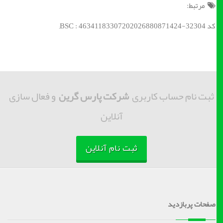
مرتبط:
کد BSC : 46341183307202026880871424-32304;
ثبت نام حساب کاربری
شرکت پارس گرین
و فعال سازی
آنلاین
ثبت نام آنلاین
صفحات پربازدید