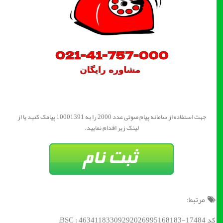
جهت استفاده از سامانه پیام صوتی عدد 2000 را به 10001391 پیامک کنید یا از
لینک زیر اقدام نمایید.
مرتبط:
کد BSC : 46341183309292026995168183-17484;