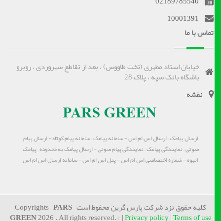
02189785540
10001391
تماس با ما
خیابان استاد مطهری (تخت طاووس) ، بعد از تقاطع سهروردی ، روبرو
باشگاه بانک سپه ، پلاک 28
نقشه
ارسال پیامک – ارسال اس ام اس - سامانه پیامک – سامانه پیام کوتاه - ارسال پیام
صوتی – نمایندگی پیامک – نمایندگی پیام صوتی - ارسال پیامک به محدوده – پیامک
انبوه - شماره اختصاصی اس ام اس - پنل اس ام اس - سامانه ارسال اس ام اس
کلیه حقوق نزد شرکت پارس گرین محفوظ است Copyrights
PARS
GREEN
2026 . All rights reserved.© |
Privacy policy
|
Terms of use