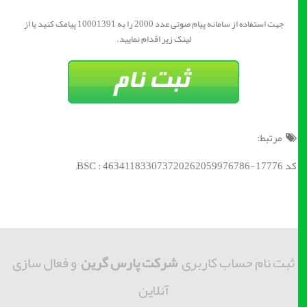
جهت استفاده از سامانه پیام صوتی عدد 2000 را به 10001391 پیامک کنید یا از
لینک زیر اقدام نمایید.
مرتبط:
کد BSC : 463411833073720262059976786-17776;
ثبت نام حساب کاربری
شرکت پارس گرین
و فعال سازی
آنلاین