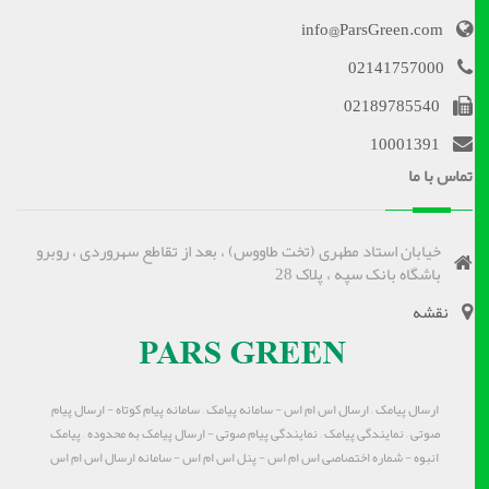
info@ParsGreen.com
02141757000
02189785540
10001391
تماس با ما
خیابان استاد مطهری (تخت طاووس) ، بعد از تقاطع سهروردی ، روبرو
باشگاه بانک سپه ، پلاک 28
نقشه
ارسال پیامک – ارسال اس ام اس - سامانه پیامک – سامانه پیام کوتاه - ارسال پیام
صوتی – نمایندگی پیامک – نمایندگی پیام صوتی - ارسال پیامک به محدوده – پیامک
انبوه - شماره اختصاصی اس ام اس - پنل اس ام اس - سامانه ارسال اس ام اس