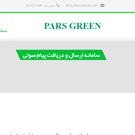
INFO@PARSGREEN.COM
تماس با ما : 02141757000
صفح
سامانه ارسال و دریافت پیام صوتی