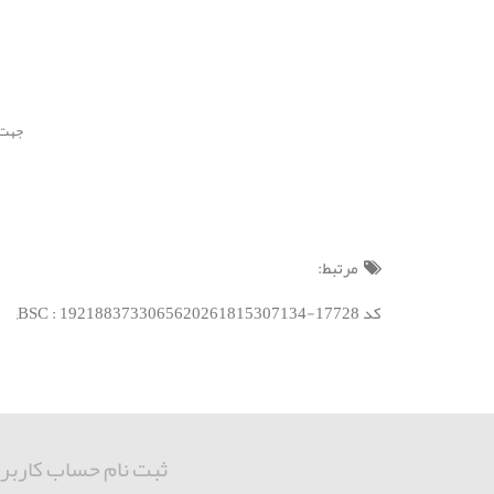
جهت استفاده
مرتبط:
کد BSC : 1921883733065620261815307134-17728;
ثبت نام حساب کاربر