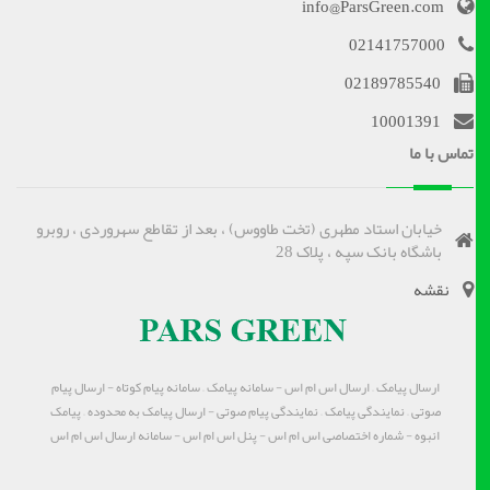
info@ParsGreen.com
02141757000
02189785540
10001391
تماس با ما
خیابان استاد مطهری (تخت طاووس) ، بعد از تقاطع سهروردی ، روبرو
باشگاه بانک سپه ، پلاک 28
نقشه
ارسال پیامک – ارسال اس ام اس - سامانه پیامک – سامانه پیام کوتاه - ارسال پیام
صوتی – نمایندگی پیامک – نمایندگی پیام صوتی - ارسال پیامک به محدوده – پیامک
انبوه - شماره اختصاصی اس ام اس - پنل اس ام اس - سامانه ارسال اس ام اس