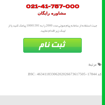
جهت استفاده از سامانه پیام صوتی عدد 2000 را به 10001391 پیامک کنید یا از
لینک زیر اقدام نمایید.
مرتبط:
کد BSC : 46341183306202026673617505-17844;