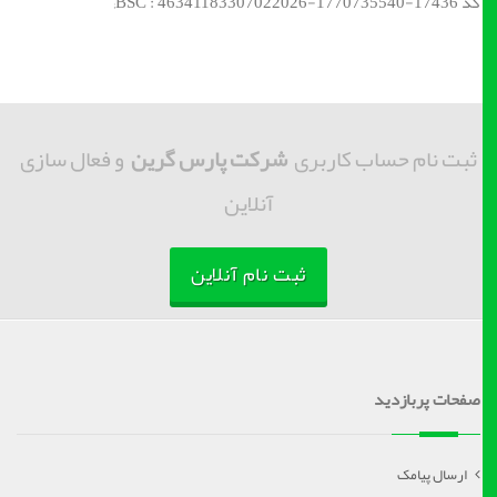
کد BSC : 46341183307022026-1770735540-17436;
ثبت نام حساب کاربری
شرکت پارس گرین
و فعال سازی
آنلاین
ثبت نام آنلاین
صفحات پربازدید
ارسال پیامک