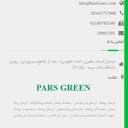
info@ParsGreen.com
02141757000
02189785540
10001391
تماس با ما
خیابان استاد مطهری (تخت طاووس) ، بعد از تقاطع سهروردی ، روبرو
باشگاه بانک سپه ، پلاک 28
نقشه
ارسال پیامک – ارسال اس ام اس - سامانه پیامک – سامانه پیام کوتاه - ارسال پیام
صوتی – نمایندگی پیامک – نمایندگی پیام صوتی - ارسال پیامک به محدوده – پیامک
انبوه - شماره اختصاصی اس ام اس - پنل اس ام اس - سامانه ارسال اس ام اس