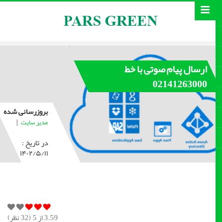
ارسال پیام صوتی با خط
02141263000
بروزرسانی شده
|
مدیر سایت
در تاریخ :
۱۴۰۲/۵/۱۱
3.59
از 5 (
32
نظر)