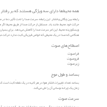
همه محیط‌ها دارای سه ویژگی هستند که بر رفتار ا
رابطه بین چگالی و فشار. این رابطه، سرعت صدا را تحت تأثیر دما در م
حرکت خود محیط، مانند باد. مستقل از حرکت صدا از طریق محیط، اگر 
ویسکوزیته محیط. این امر سرعت صدا را کاهش می‌دهد. برای بسیاری از 
هنگامی که صدا در یک محیطی که خواص فیزیکی ثابت ندارد حرکت می
اصطلاح‌های صوت
فراصوت
فروصوت
زِبَرصوت
بسامد و طول موج
بسامد تعداد تغییرات فشار هوا در هر ثانیه در یک نقطهٔ ثابت است که 
زمان یک چرخهٔ نوسانی آن را طی می‌کند.
سرعت صوت
سرعت انتشار صوت بستگی به نوع، دما و فشار محیطی که صوت در آن م