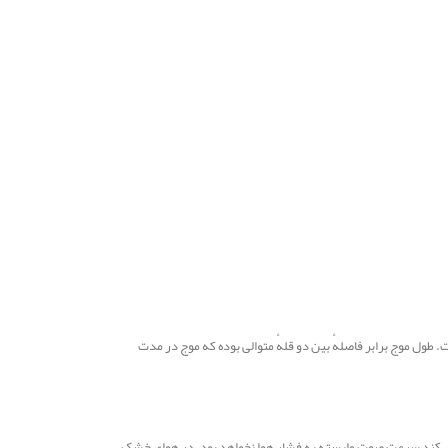
. طول موج برابر فاصلهٔ بین دو قلهٔ متوالی بوده که موج در مدت
ر می‌کند سرعت صوت وابسته به فشار هوا نخواهد بود. در هوای خشک