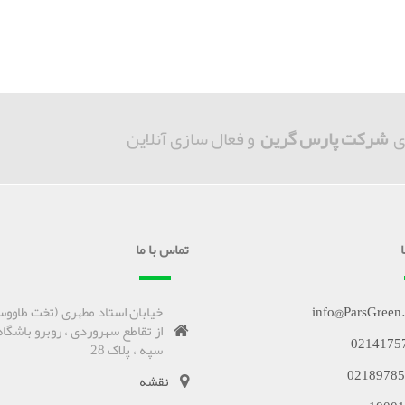
ی
شرکت پارس گرین
و فعال سازی آنلاین
تماس با ما
info@ParsGreen
خیابان استاد مطهری (تخت طاووس
از تقاطع سهروردی ، روبرو باشگاه
0214175
سپه ، پلاک 28
02189785
نقشه