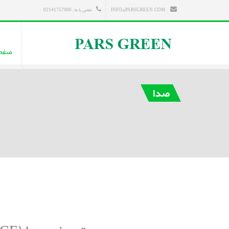
INFO@PARSGREEN.COM
تماس با ما : 02141757000
صفح
صدا