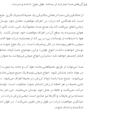
ویژگی‌های صدا عبارتند از بسامد، طول موج، دامنه و سرعت.
از لحاظ فیزیکی، صدا ارتعاش مکانیکی یک محیط الاستیک گازی، مایع
است که هنگامی که ذرات در اطراف موقعیت تعادل خود نوسان ک
زمانی اتفاق می‌افتد که یک منبع صدا، معمولاً یک شیء تحت تأثیر
هوای چسبیده به سطح آن در اطراف موقعیت خود نوسان کنند. با ت
هوا با استفاده از نوسانات پی در پی که از همسایه ذرات هوا الا
صوتی به‌طور پیوسته در حال پیشرفت است. در یک موج صوت در 
نوسان خواهند داشت (موج طولی)، و این موضوع باعث ایجاد مناطق ب
فشار اتمسفر خواهد شد؛ بنابراین امواج صوتی می‌توانند به عنوان ا
صدا می‌تواند از طریق محیط‌هایی مانند هوا، آب و جامد به صور
در مواد جامد منتشر شود. امواج صوتی توسط یک منبع صوتی مانند 
می‌شوند. منبع صدا باعث ایجاد لرزش در محیط اطراف می‌شود. در
جایی محیط در هر لحظه از زمان انتشار صوت متفاوت است. توجه
حرکت نمی‌کنند و فقط در محل خود نوسان می‌نمایند. این امر ب
مسئله برای مایعات و گازها نیز صادق است (یعنی لرزش ذرات در گاز
میانگین موقعیت ذرات در طول زمان تغییر نمی‌کند). در طول انت
شکسته یا حذف شوند.