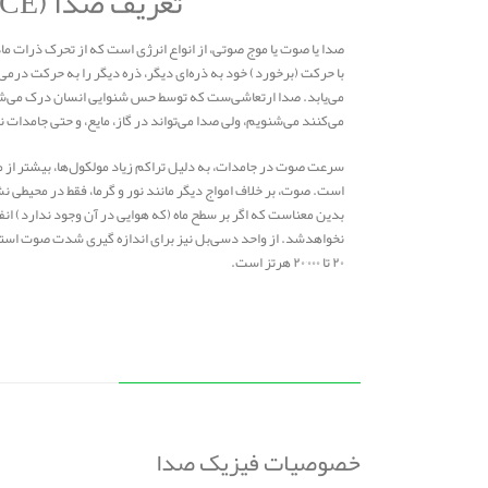
تعریف صدا (VOICE)
صدا یا صوت یا موج صوتی، از انواع انرژی است که از تحرک ذرات ماده
با حرکت (برخورد) خود به ذره‌ای دیگر، ذره دیگر را به حرکت در
می‌یابد. صدا ارتعاشی‌ست که توسط حس شنوایی انسان درک می‌شود.
می‌کنند می‌شنویم، ولی صدا می‌تواند در گاز، مایع، و حتی جامدات 
سرعت صوت در جامدات، به دلیل تراکم زیاد مولکول‌ها، بیشتر از مای
است. صوت، بر خلاف امواج دیگر مانند نور و گرما، فقط در محیطی نش
بدین معناست که اگر بر سطح ماه (که هوایی در آن وجود ندارد) ا
نخواهدشد. از واحد دسی‌بل نیز برای اندازه‌ گیری شدت صوت استف
۲۰ تا ۲۰٬۰۰۰ هرتز است.
خصوصیات فیزیک صدا