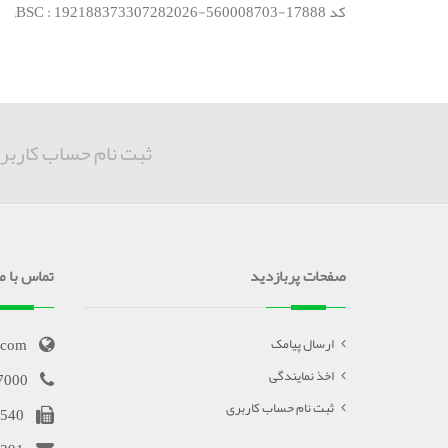
کد BSC : 192188373307282026-560008703-17888;
ثبت نام حساب کاربر
صفحات پربازدید
تماس با ما
.com
ارسال پیامک
اخذ نمایندگی
7000
ثبت نام حساب کاربری
540