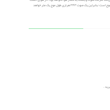
در دمای ۲۰ درجهٔ سانتیگراد سرعت صوت حدوداً ۳۴۳ متر در ثانیه یعنی حدوداً یک متر در هر ۳ هزارم ثانیه است. سرعت صوت همچنین وابسته به بسامد و طول موج است؛ بنابراین یک صوت ۳۴۳ هرتزی طول موج یک متر خواهد
رید .