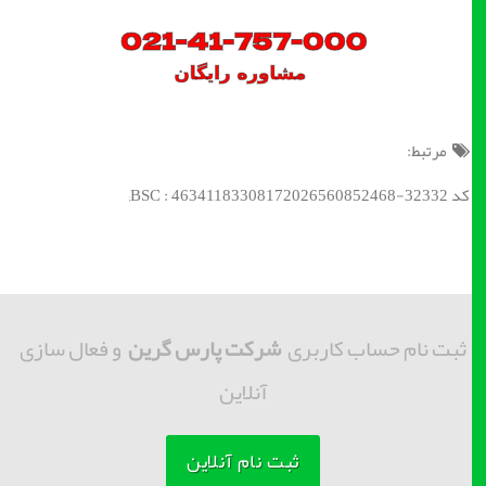
مرتبط:
کد BSC : 46341183308172026560852468-32332;
ثبت نام حساب کاربری
شرکت پارس گرین
و فعال سازی
آنلاین
ثبت نام آنلاین