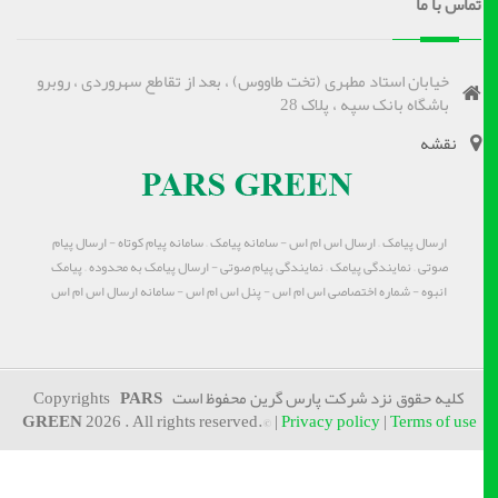
تماس با ما
خیابان استاد مطهری (تخت طاووس) ، بعد از تقاطع سهروردی ، روبرو
باشگاه بانک سپه ، پلاک 28
نقشه
ارسال پیامک – ارسال اس ام اس - سامانه پیامک – سامانه پیام کوتاه - ارسال پیام
صوتی – نمایندگی پیامک – نمایندگی پیام صوتی - ارسال پیامک به محدوده – پیامک
انبوه - شماره اختصاصی اس ام اس - پنل اس ام اس - سامانه ارسال اس ام اس
کلیه حقوق نزد شرکت پارس گرین محفوظ است Copyrights
PARS
GREEN
2026 . All rights reserved.© |
Privacy policy
|
Terms of use