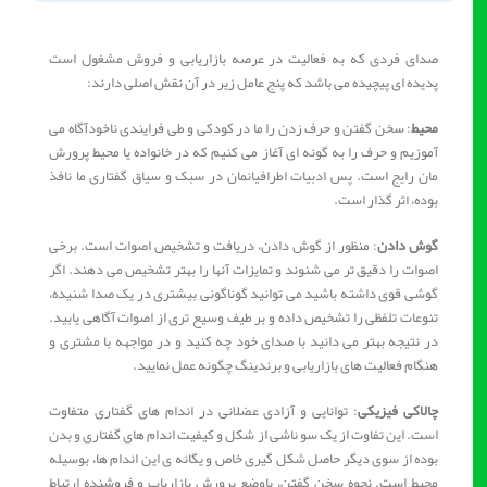
صدای فردی که به فعالیت در عرصه بازاریابی و فروش مشغول است
پدیده ای پیچیده می باشد که پنج عامل زیر در آن نقش اصلی دارند:
محیط
: سخن گفتن و حرف زدن را ما در کودکی و طی فرایندی ناخودآگاه می
آموزیم و حرف را به گونه ای آغاز می کنیم که در خانواده یا محیط پرورش
مان رایج است. پس ادبیات اطرافیانمان در سبک و سیاق گفتاری ما نافذ
بوده، اثر گذار است.
گوش دادن
: منظور از گوش دادن، دریافت و تشخیص اصوات است. برخی
اصوات را دقیق تر می شنوند و تمایزات آنها را بهتر تشخیص می دهند. اگر
گوشی قوی داشته باشید می توانید گوناگونی بیشتری در یک صدا شنیده،
تنوعات تلفظی را تشخیص داده و بر طیف وسیع تری از اصوات آگاهی یابید.
در نتیجه بهتر می دانید با صدای خود چه کنید و در مواجهه با مشتری و
هنگام فعالیت های بازاریابی و برندینگ چگونه عمل نمایید.
چالاکی فیزیکی
: توانایی و آزادی عضلانی در اندام های گفتاری متفاوت
است. این تفاوت از یک سو ناشی از شکل و کیفیت اندام های گفتاری و بدن
بوده از سوی دیگر حاصل شکل گیری خاص و یگانه ی این اندام ها، بوسیله
محیط است. نحوه سخن گفتن، باوضع پرورش بازاریاب و فروشنده ارتباط