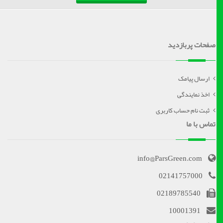
صفحات پربازدید
ارسال پیامک
اخذ نمایندگی
ثبت نام حساب کاربری
تماس با ما
info@ParsGreen.com
02141757000
02189785540
10001391