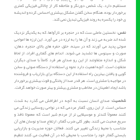
مستقیم دارد. یک شخص دورنگر و ملاحظه کار از چالاکی فیزیکی کمتری
برخوردار بوده، هنگام سخن گفتن مشکل بیشتری احساس کرده و اندیشه
ی خود را یکسره به روند فیزیکی تبدیل نمی کند.
نفس
: نخستین عاملی ست که در حنجره بر تارآواها، که به یکدیگر نزدیک
شده اند ضربه می زند و آن ها را به لرزه در می آورد. این لرزه ها امواجی
صوتی پدید می آورند که در سینه، حلق، حفره های بالای حنجره، دهان،
صورت و سینوس ها تشدید می شوند. اندام های گفتاری افراد، از لحاظ
شکل و اندازه متفاوتند از این رو صدای هر فرد کاملاً با صدای دیگران
متفاوت است. آنچه اهمیت دارد نحوه ی استفاده از دستگاه صوتی و سخن
گویی و یافتن بهترین راه استفاده از این دستگاه برای بازاریاب و فروشنده
در مواجهه با مشتری است. هر قدر صدا از پختگی و قوت بیشتری برخوردار
باشد ایجاد اطمینان در مخاطب و مشتری بیشتر و بهتر صورت خواهد گرفت.
شخصیت
: صدای انسان نسبت به آنچه در اطرافش می گذرد به شدت
حساس است. از این روی، گفتار مردمی که در نواحی روستایی زندگی می
کنند معمولاً کندتر و موسیقایی تر از مردم شهر است که معمولا نافذ و
سریع صحبت می کنند. بطور کلی ضرب گفتار، ارتفاع صدا و نوسان های آن
متناسب با محیط زندگی تغییر می کنند. فعالان حوزه مدیریت و بازاریابی
بایستی گفتار خود را متناسب با محیطی که در آن فعالیت می کنند تنظیم