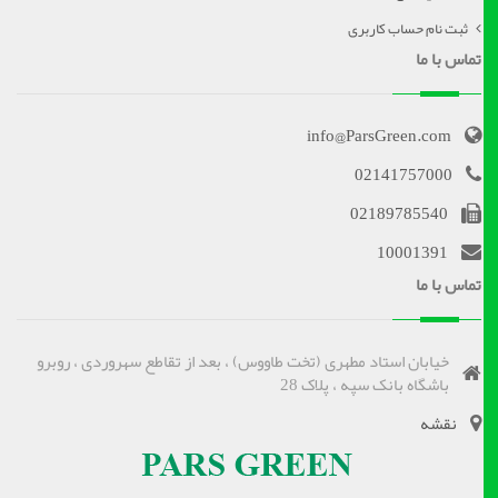
ثبت نام حساب کاربری
تماس با ما
info@ParsGreen.com
02141757000
02189785540
10001391
تماس با ما
خیابان استاد مطهری (تخت طاووس) ، بعد از تقاطع سهروردی ، روبرو
باشگاه بانک سپه ، پلاک 28
نقشه