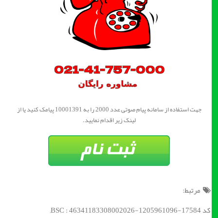
جهت استفاده از سامانه پیام صوتی عدد 2000 را به 10001391 پیامک کنید یا از
لینک زیر اقدام نمایید.
مرتبط:
کد BSC : 46341183308002026-1205961096-17584;