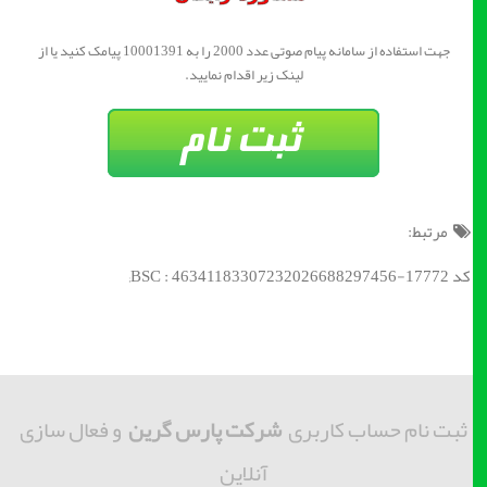
جهت استفاده از سامانه پیام صوتی عدد 2000 را به 10001391 پیامک کنید یا از
لینک زیر اقدام نمایید.
مرتبط:
کد BSC : 46341183307232026688297456-17772;
ثبت نام حساب کاربری
شرکت پارس گرین
و فعال سازی
آنلاین