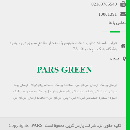
02189785540
10001391
تماس با ما
خیابان استاد مطهری (تخت طاووس) ، بعد از تقاطع سهروردی ، روبرو
باشگاه بانک سپه ، پلاک 28
نقشه
ارسال پیامک – ارسال اس ام اس - سامانه پیامک – سامانه پیام کوتاه - ارسال پیام
صوتی – نمایندگی پیامک – نمایندگی پیام صوتی - ارسال پیامک به محدوده – پیامک
انبوه - شماره اختصاصی اس ام اس - پنل اس ام اس - سامانه ارسال اس ام اس
کلیه حقوق نزد شرکت پارس گرین محفوظ است Copyrights
PARS