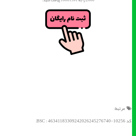
2000 را به 10001391 پیامک کنید.
مرتبط:
کد BSC : 46341183309242026245276740-10256;