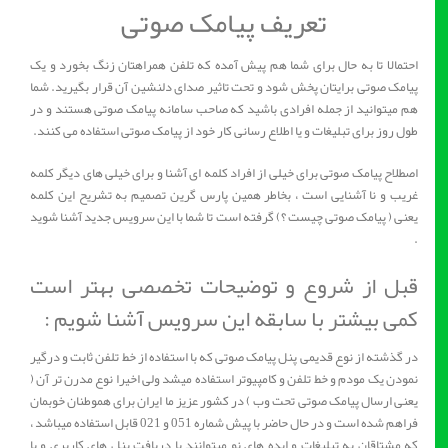
تعریف پیامک صوتی
احتمالا تا به حال برای شما هم پیش آمده که تلفن همراهتان زنگ بخورد و یک
پیامک صوتی برایتان پخش شود و تحت تاثیر صدای دلنشین آن قرار بگیرید. شما
هم میتوانید از جمله افرادی باشید که صاحب سامانه پیامک صوتی هستند و در
طول روز برای تبلیغات و یا اطلاع رسانی کار خود از پیامک صوتی استفاده می کنند.
اصطلاح پیامک صوتی برای خیلی از افراد کلمه ای آشنا و برای خیلی های دیگر کلمه
غریب و نا آشنایی است ، بخاطر همین پارس گرین تصمیم به تشریح این کلمه
یعنی ( پیامک صوتی چیست ؟) گرفته است تا شما با این سرویس جدید آشنا شوید
.
قبل از شروع و توضیحات تخصصی بهتر است
کمی بیشتر با سابقه این سرویس آشنا شویم :
در گذشته از نوع قدیمی پنل پیامک صوتی که با استفاده از خط تلفن ثابت و درگیر
نمودن یک مودم و خط تلفن و کامپیوتر استفاده میشد ولی اخیرا نوع مدرن تر آن (
یعنی ارسال پیامک صوتی تحت وب ) در کشور عزیز ما ایران برای هموطنان خوبمان
فراهم شده است و در حال حاضر با پیش شماره 051 و 021 قابل استفاده میباشد ،
که مشتاقان به تبلیغات و ایده های نو میتوانند با دریافت پنل های کاربری و یا