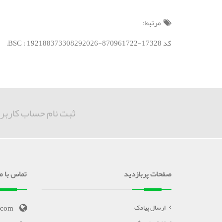
مرتبط:
کد BSC : 192188373308292026-870961722-17328;
ثبت نام حساب کاربر
صفحات پربازدید
تماس با ما
.com
ارسال پیامک