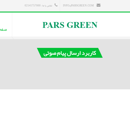
INFO@PARSGREEN.COM
تماس با ما : 02141757000
صفح
کاربرد ارسال پیام صوتی