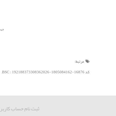
جهت ث
مرتبط:
کد BSC : 192188373308362026-1805084162-16876;
ثبت نام حساب کاربر