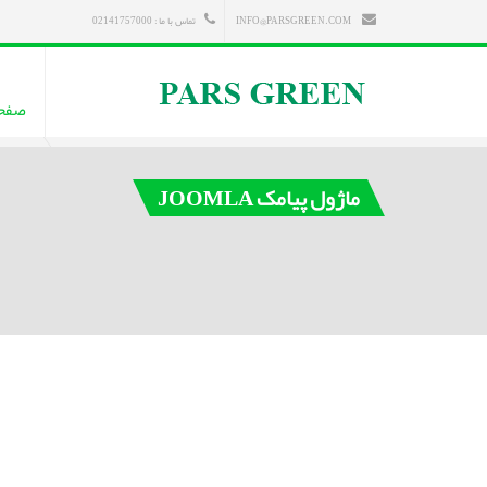
INFO@PARSGREEN.COM
تماس با ما : 02141757000
صفح
ماژول پیامک JOOMLA