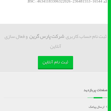
کد BSC : 46341183306322026-236481553-16544;
ثبت نام حساب کاربری
شرکت پارس گرین
و فعال سازی
آنلاین
ثبت نام آنلاین
صفحات پربازدید
ارسال پیامک